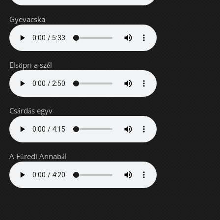
Gyevacska
Elsöpri a szél
Csárdás egyv
A Füredi Annabál